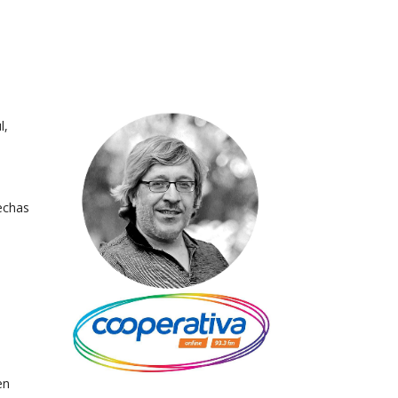
l,
echas
en