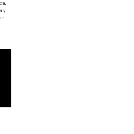
cia,
a y
cer