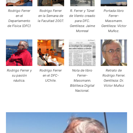
Rodrigo Ferrer
Rodrigo Ferrer
R. Ferrer y Túnel
Portada libro
en el
en la Semana de
de Viento creado
Ferrer-
Departamento
la Facultad 2007.
para DFC.
Massmann.
de Física (DFC)
Gentileza: Jaime
Gentileza: Víctor
Monreal
Muñoz.
Rodrigo Ferrer y
Rodrigo Ferrer
Nota de libro
Retrato de
su pasión
en el DFC-
Ferrer-
Rodrigo Ferrer.
náutica.
UChile.
Massmann.
Gentileza: Dr.
Bibliteca Digital
Víctor Muñoz
Nacional.